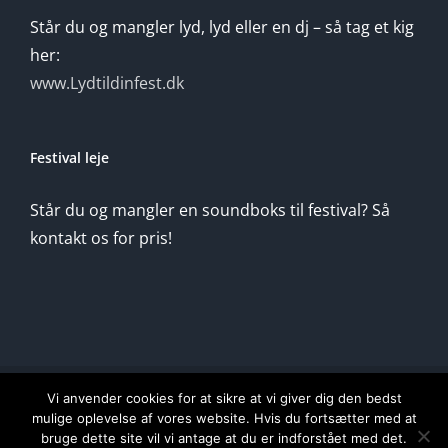
Står du og mangler lyd, lyd eller en dj – så tag et kig
her:
www.Lydtildinfest.dk
Festival leje
Står du og mangler en soundboks til festival? Så
kontakt os for pris!
Copyright 2020 Soundbokslej.dk |Soundbokslej er en del af
Vi anvender cookies for at sikre at vi giver dig den bedst
mulige oplevelse af vores website. Hvis du fortsætter med at
Lydtildinfest.dk|Cvr: 38976818
bruge dette site vil vi antage at du er indforstået med det.