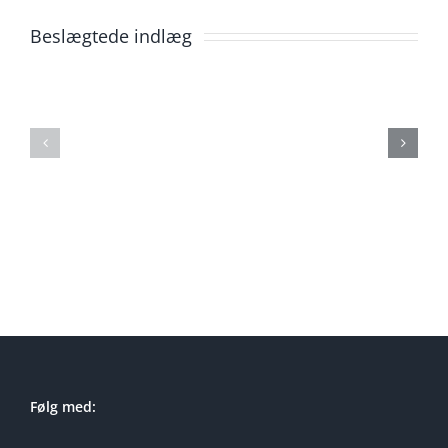
Beslægtede indlæg
Lej
Lej
soundboks
soundbok
Ørestad
Måløv
Følg med: