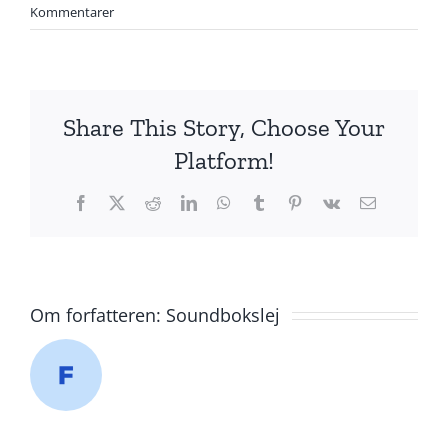
Kommentarer
Share This Story, Choose Your
Platform!
Facebook
X
Reddit
LinkedIn
WhatsApp
Tumblr
Pinterest
Vk
E-
mail
Om forfatteren:
Soundbokslej