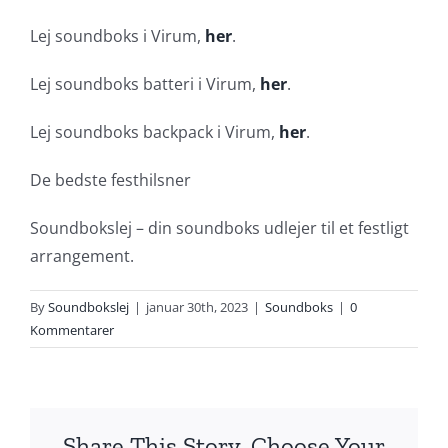
Lej soundboks i Virum,
her
.
Lej soundboks batteri i Virum,
her
.
Lej soundboks backpack i Virum,
her
.
De bedste festhilsner
Soundbokslej – din soundboks udlejer til et festligt
arrangement.
By
Soundbokslej
|
januar 30th, 2023
|
Soundboks
|
0
Kommentarer
Share This Story, Choose Your