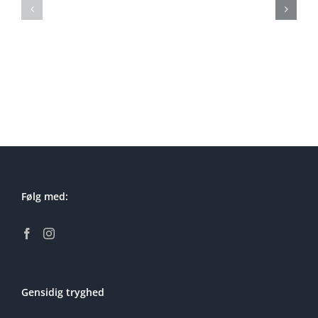
Lej
Lej
soundboks
soundbok
Ørestad
Måløv
Følg med:
Gensidig tryghed