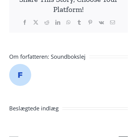
Platform!
Facebook
X
Reddit
LinkedIn
WhatsApp
Tumblr
Pinterest
Vk
E-
mail
Om forfatteren:
Soundbokslej
Beslægtede indlæg