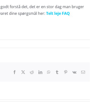
g godt forstå det, det er en stor dag man bruger
esvaret dine spørgsmål her:
Telt leje FAQ
Facebook
X
Reddit
LinkedIn
WhatsApp
Tumblr
Pinterest
Vk
E-
mail