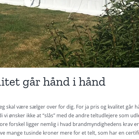
litet går hånd i hånd
t jeg skal være sælger over for dig. For ja pris og kvalitet gå
i vi ønsker ikke at “slås” med de andre teltudlejere som udlej
e forskel ligger nemlig i hvad brandmyndighedens krav er til
give mange tusinde kroner mere for et telt, som har en certifi