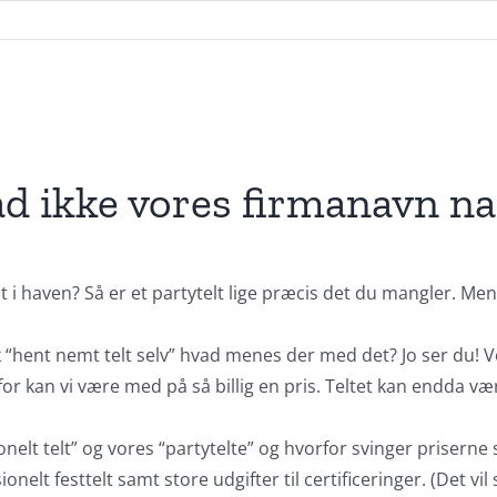
ad ikke vores firmanavn na
t i haven? Så er et partytelt lige præcis det du mangler. M
 “hent nemt telt selv” hvad menes der med det? Jo ser du! Vor
or kan vi være med på så billig en pris. Teltet kan endda være
nelt telt” og vores “partytelte” og hvorfor svinger priserne
nelt festtelt samt store udgifter til certificeringer. (Det vil s