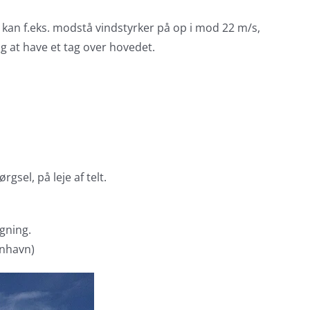
t kan f.eks. modstå vindstyrker på op i mod 22 m/s,
 og at have et tag over hovedet.
sel, på leje af telt.
agning.
enhavn)