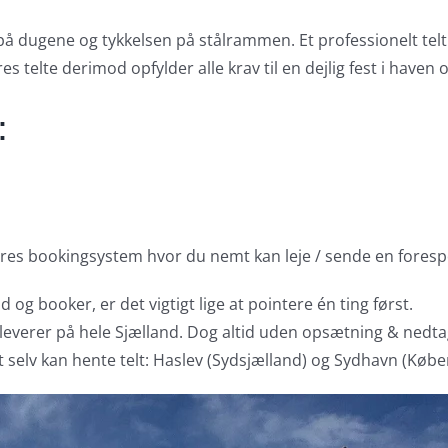
 på dugene og tykkelsen på stålrammen. Et professionelt tel
res telte derimod opfylder alle krav til en dejlig fest i haven
:
ores bookingsystem hvor du nemt kan leje / sende en forespørg
 og booker, er det vigtigt lige at pointere én ting først.
i vi leverer på hele Sjælland. Dog altid uden opsætning & nedt
t selv kan hente telt: Haslev (Sydsjælland) og Sydhavn (Køb