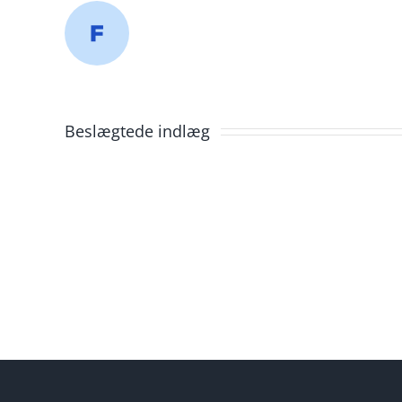
Beslægtede indlæg
Lej
telt
i
Slagelse