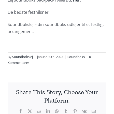
De bedste festhilsner
Soundbokslej – din soundboks udlejer til et festligt
arrangement.
By
Soundbokslej
|
januar 30th, 2023
|
Soundboks
|
0
Kommentarer
Share This Story, Choose Your
Platform!
Facebook
X
Reddit
LinkedIn
WhatsApp
Tumblr
Pinterest
Vk
E-