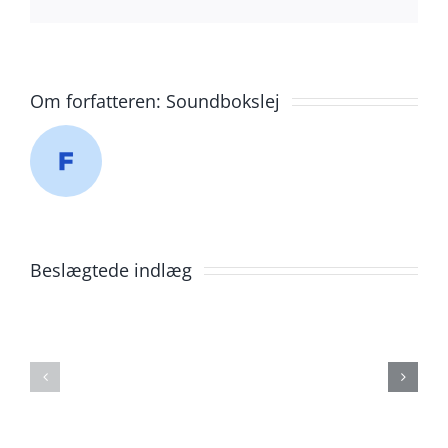
mail
Om forfatteren:
Soundbokslej
Beslægtede indlæg
Lej
Lej
soundboks
soundbok
Ørestad
Måløv