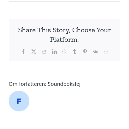
Share This Story, Choose Your
Platform!
Facebook
X
Reddit
LinkedIn
WhatsApp
Tumblr
Pinterest
Vk
E-
mail
Om forfatteren:
Soundbokslej