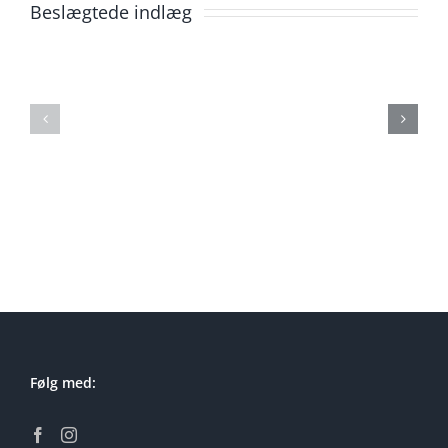
Beslægtede indlæg
Lej
Lej
soundboks
soundbok
Ørestad
Måløv
Følg med: