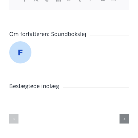
mail
Om forfatteren:
Soundbokslej
Beslægtede indlæg
Lej
Lej
telt
telt
i
i