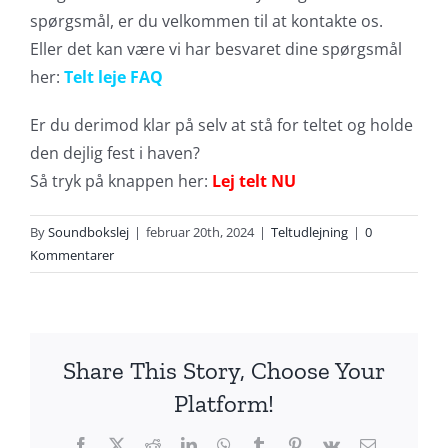
spørgsmål, er du velkommen til at kontakte os.
Eller det kan være vi har besvaret dine spørgsmål
her:
Telt leje FAQ
Er du derimod klar på selv at stå for teltet og holde
den dejlig fest i haven?
Så tryk på knappen her:
Lej telt NU
By
Soundbokslej
|
februar 20th, 2024
|
Teltudlejning
|
0
Kommentarer
Share This Story, Choose Your
Platform!
Facebook
X
Reddit
LinkedIn
WhatsApp
Tumblr
Pinterest
Vk
E-