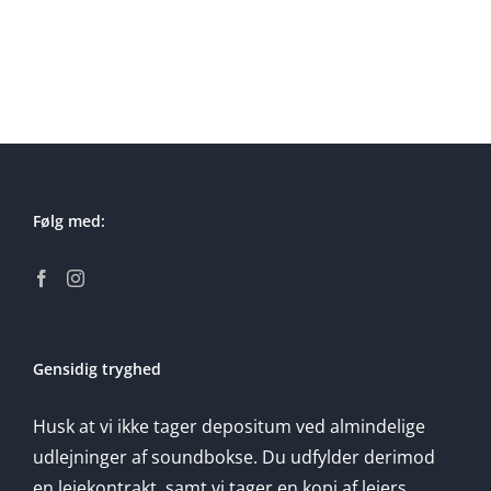
Slagelse
Ballerup
Følg med:
Gensidig tryghed
Husk at vi ikke tager depositum ved almindelige
udlejninger af soundbokse. Du udfylder derimod
en lejekontrakt, samt vi tager en kopi af lejers