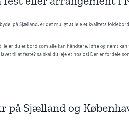
in fest eller arrangement i
el på Sjælland, er det muligt at leje et kvalitets foldebord
d, lejer du et bord som alle kan håndtere, løfte og nemt kan
vet til at feste? så skal du leje et hos os! Der er fordele so
kr på Sjælland og Københa