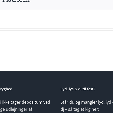
tryghed
Lyd, lys & dj til fest?
vi ikke tager depositum ved
Står du og mangler lyd, lyd 
ge udlejninger af
dj – så tag et kig her: