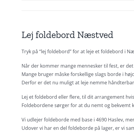
Lej foldebord Næstved
Tryk på “lej foldebord” for at leje et foldebord i Næ
Når der kommer mange mennesker til fest, er det vig
Mange bruger måske forskellige slags borde i højd
Derfor er det nu muligt at leje nemme håndterba
Lej et foldebord eller flere, til dit arrangement hv
Foldebordene sørger for at du nemt og bekvemt kan
Vi udlejer foldeborde med base i 4690 Haslev, men 
Udover vi har en del foldeborde på lager, er vi sam