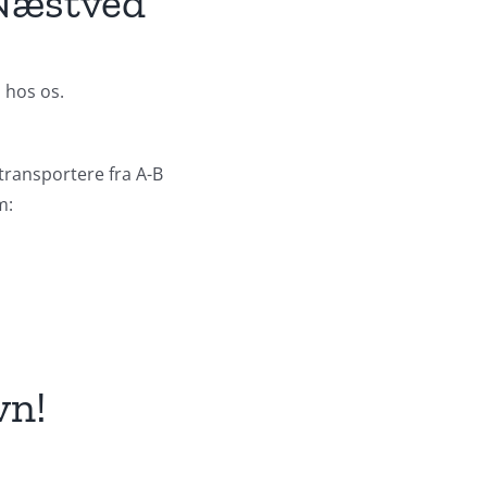
 Næstved
 hos os.
 transportere fra A-B
m:
vn!