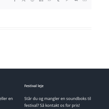
mail
Festival leje
eller en
Står du og mangler en soundboks til
festival? Så kontakt os for pris!