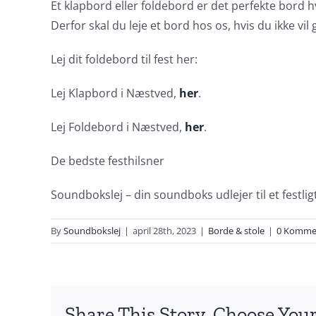
Et klapbord eller foldebord er det perfekte bord 
Derfor skal du leje et bord hos os, hvis du ikke vi
Lej dit foldebord til fest her:
Lej Klapbord i Næstved,
her
.
Lej Foldebord i Næstved,
her
.
De bedste festhilsner
Soundbokslej – din soundboks udlejer til et festli
By
Soundbokslej
|
april 28th, 2023
|
Borde & stole
|
0 Komme
Share This Story, Choose Your