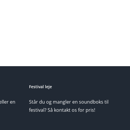
Lej
en
erenser
tæpperenser
ved
Festival leje
eller en
Står du og mangler en soundboks til
festival? Så kontakt os for pris!