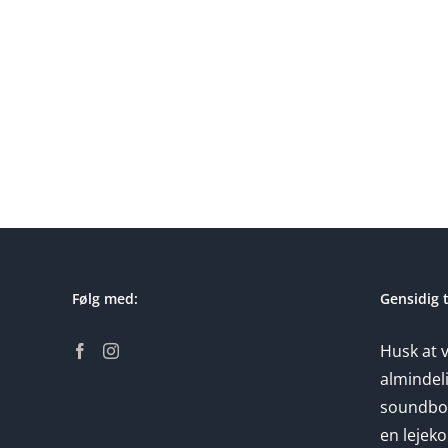
Tæpperenser
leje
Ringsted
Følg med:
Gensidig 
Husk at 
almindeli
soundbok
en lejeko