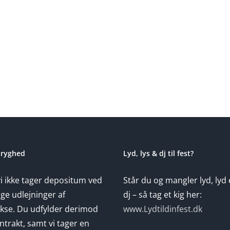
Leje
Leje
af
tæpperenser
tæpp
Vordingborg
Næst
tryghed
Lyd, lys & dj til fest?
vi ikke tager depositum ved
Står du og mangler lyd, lyd 
ge udlejninger af
dj – så tag et kig her:
se. Du udfylder derimod
www.Lydtildinfest.dk
ntrakt, samt vi tager en